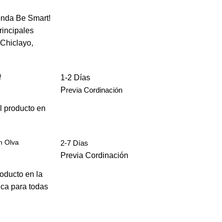
enda Be Smart!
rincipales
 Chiclayo,
!
1-2 Días
P
revia Cordinación
l producto en
n Olva
2-7 Días
Previa Cordinación
roducto en la
ica para todas