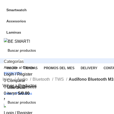
Smartwatch
Accesorios
Laminas
Categorías
Atención al Cliente
INICIO
TIENDAS
PROMOS DEL MES
DELIVERY
CONT
902361056
Login / Register
Inicio
Audio
Bluetooth
TWS
Audífono Bluetooth M1
0
Comparar
Volver a Productos
0
Lista de Deseos
Envíos Gratis
0
items
S/
0.00
Lima y Provincias
-48%
Menu
Click to enlarge
Login / Register