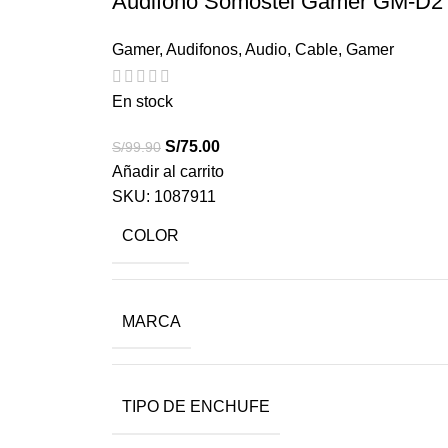
Audifono Somostel Gamer GM-D2 
Gamer
,
Audifonos
,
Audio
,
Cable
,
Gamer
En stock
S/
75.00
S/
99.90
Añadir al carrito
SKU:
1087911
COLOR
MARCA
TIPO DE ENCHUFE