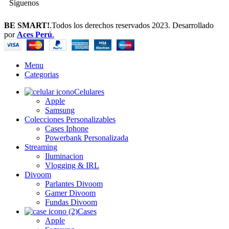
Síguenos
BE SMART!
.Todos los derechos reservados 2023. Desarrollado
por
Aces Perú
.
Menu
Categorias
Celulares
Apple
Samsung
Colecciones Personalizables
Cases Iphone
Powerbank Personalizada
Streaming
Iluminacion
Vlogging & IRL
Divoom
Parlantes Divoom
Gamer Divoom
Fundas Divoom
Cases
Apple