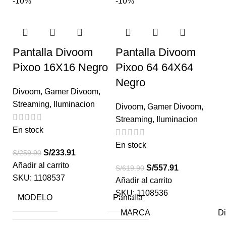
-10%
-10%
Pantalla Divoom
Pantalla Divoom
Pixoo 16X16 Negro
Pixoo 64 64X64
Negro
Divoom
,
Gamer Divoom
,
Streaming
,
Iluminacion
Divoom
,
Gamer Divoom
,
Streaming
,
Iluminacion
En stock
En stock
S/
233.91
S/
259.90
Añadir al carrito
S/
557.91
S/
619.90
SKU:
1108537
Añadir al carrito
SKU:
1108536
MODELO
Pantalla
MARCA
D