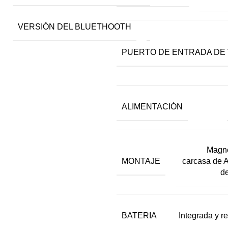
VERSIÓN DEL BLUETHOOTH
5.0
PUERTO DE ENTRADA DE 
ALIMENTACIÓN
Magné
MONTAJE
carcasa de 
de
BATERIA
Integrada y r