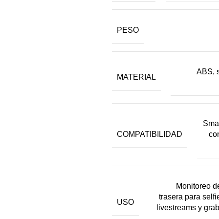
PESO
ABS, s
MATERIAL
Sma
COMPATIBILIDAD
co
Monitoreo d
trasera para selfi
USO
livestreams y gra