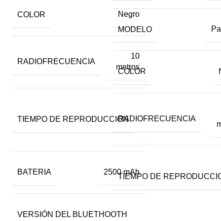
COLOR
Negro
MODELO
Pa
10
RADIOFRECUENCIA
metros
COLOR
Hasta
RADIOFRECUENCIA
TIEMPO DE REPRODUCCION
10
m
horas
BATERIA
2500 mAh
TIEMPO DE REPRODUCCI
VERSIÓN DEL BLUETHOOTH
5.0