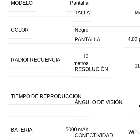
MODELO
Pantalla
TALLA
M
COLOR
Negro
PANTALLA
4.02 
10
RADIOFRECUENCIA
metros
11
RESOLUCIÓN
Hasta
TIEMPO DE REPRODUCCION
10
ÁNGULO DE VISIÓN
horas
BATERIA
5000 mAh
WiFi
CONECTIVIDAD