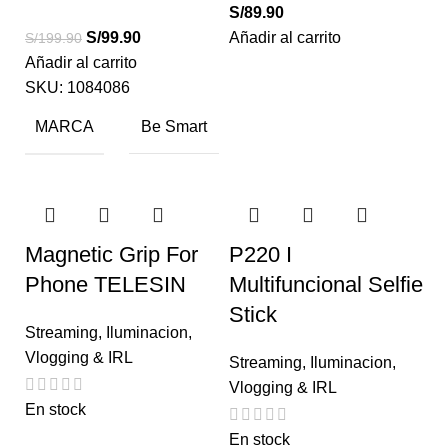
S/
89.90
S/
99.90
Añadir al carrito
S/
199.90
Añadir al carrito
SKU:
1084086
MARCA
Be Smart
Magnetic Grip For
P220 I
Phone TELESIN
Multifuncional Selfie
Stick
Streaming
,
Iluminacion
,
Vlogging & IRL
Streaming
,
Iluminacion
,
Vlogging & IRL
En stock
En stock