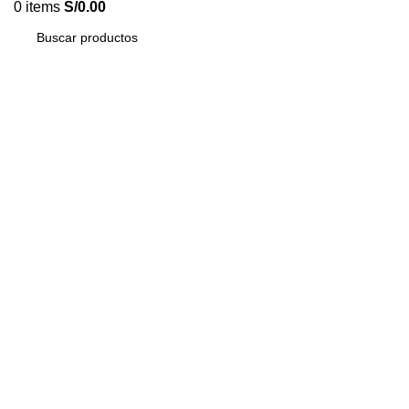
0
items
S/
0.00
Av. Tomás Marsano 1805, Surquillo 15037
Módulo Open Plaza Angamos