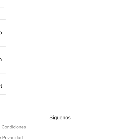
Max
o
a
t
Síguenos
 Condiciones
e Privacidad