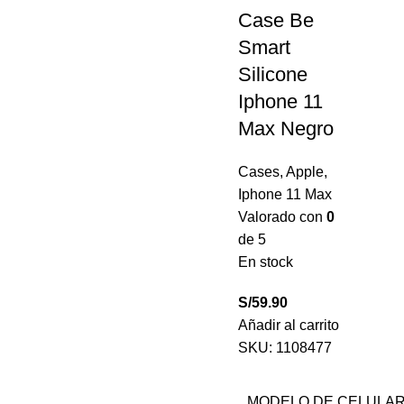
Case Be
Smart
Silicone
Iphone 11
Max Negro
Cases
,
Apple
,
Iphone 11 Max
Valorado con
0
de 5
En stock
S/
59.90
Añadir al carrito
SKU:
1108477
MODELO DE CELULA