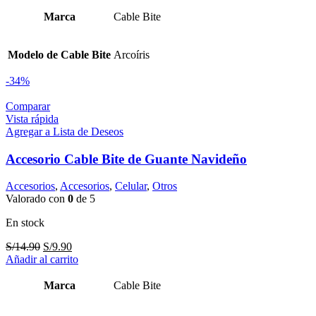
era:
es:
S/14.90.
S/9.90.
Marca
Cable Bite
Modelo de Cable Bite
Arcoíris
-34%
Comparar
Vista rápida
Agregar a Lista de Deseos
Accesorio Cable Bite de Guante Navideño
Accesorios
,
Accesorios
,
Celular
,
Otros
Valorado con
0
de 5
En stock
El
El
S/
14.90
S/
9.90
precio
precio
Añadir al carrito
original
actual
era:
es:
Marca
Cable Bite
S/14.90.
S/9.90.