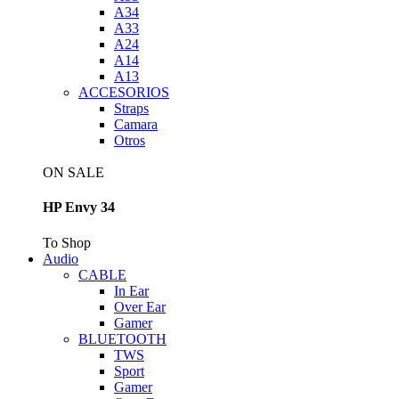
A34
A33
A24
A14
A13
ACCESORIOS
Straps
Camara
Otros
ON SALE
HP Envy 34
To Shop
Audio
CABLE
In Ear
Over Ear
Gamer
BLUETOOTH
TWS
Sport
Gamer