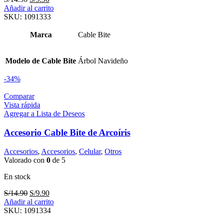
precio
precio
Añadir al carrito
original
actual
SKU:
1091333
era:
es:
S/14.90.
S/9.90.
Marca
Cable Bite
Modelo de Cable Bite
Árbol Navideño
-34%
Comparar
Vista rápida
Agregar a Lista de Deseos
Accesorio Cable Bite de Arcoíris
Accesorios
,
Accesorios
,
Celular
,
Otros
Valorado con
0
de 5
En stock
El
El
S/
14.90
S/
9.90
precio
precio
Añadir al carrito
original
actual
SKU:
1091334