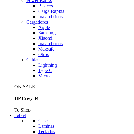
Power Banks
Basicos
Carga Rapida
Inalambricos
Cargadores
Apple
Samsung
Xiaomi
Inalambricos
Magsafe
Otros
Cables
Lightning
Type C
Micro
ON SALE
HP Envy 34
To Shop
Tablet
Cases
Laminas
Teclados