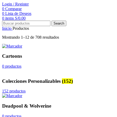
Login / Register
0
Comparar
0
Lista de Deseos
0
items
S/
0.00
Search
Inicio
Productos
Mostrando 1–12 de 708 resultados
Cartoons
0 productos
Colecciones Personalizables
(152)
152 productos
Deadpool & Wolverine
0 productos