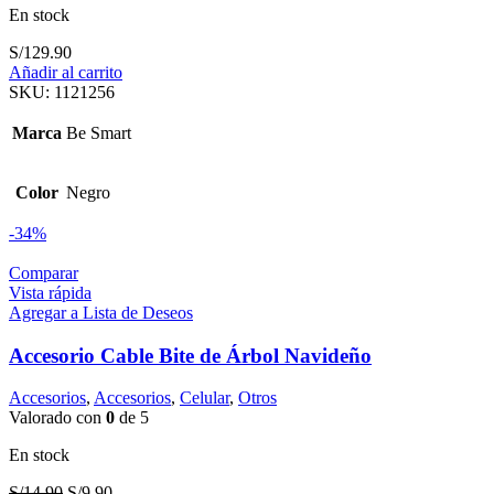
En stock
S/
129.90
Añadir al carrito
SKU:
1121256
Marca
Be Smart
Color
Negro
-34%
Comparar
Vista rápida
Agregar a Lista de Deseos
Accesorio Cable Bite de Árbol Navideño
Accesorios
,
Accesorios
,
Celular
,
Otros
Valorado con
0
de 5
En stock
El
El
S/
14.90
S/
9.90