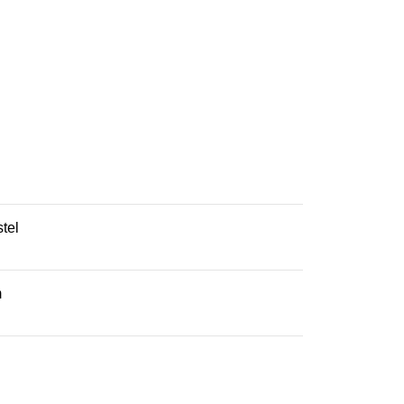
tel
m