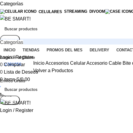
Categorías
STREAMING
DIVOOM
CELULARES
Search
Categorías
INICIO
TIENDAS
PROMOS DEL MES
DELIVERY
CONTAC
Login / Register
Atención al Cliente
Inicio
Accesorios
Celular
Accesorio Cable Bite 
902361056
0
Comparar
Volver a Productos
0
Lista de Deseos
0
items
S/
0.00
Envíos Gratis
-34%
Lima y Provincias
Menu
Click to enlarge
Search
Login / Register