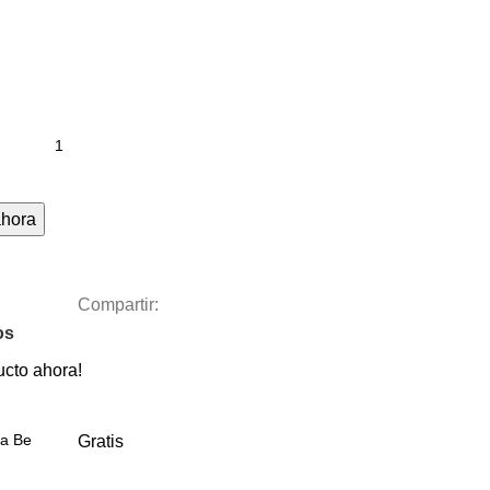
ahora
Compartir:
os
ucto ahora!
ca Be
Gratis