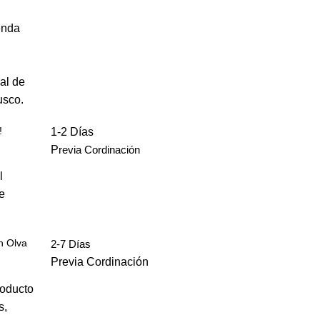
enda
al de
usco.
!
1-2 Días
P
revia Cordinación
l
e
n Olva
2-7 Días
Previa Cordinación
roducto
s,