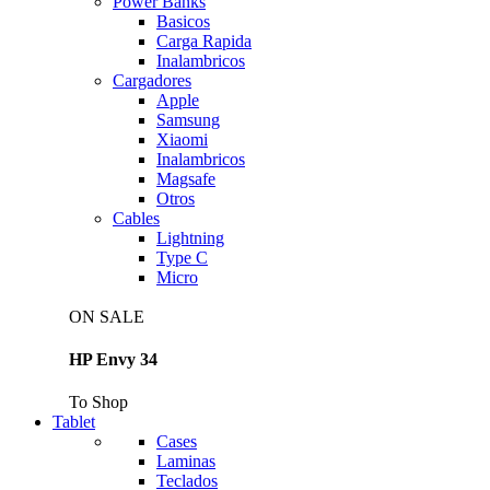
Power Banks
Basicos
Carga Rapida
Inalambricos
Cargadores
Apple
Samsung
Xiaomi
Inalambricos
Magsafe
Otros
Cables
Lightning
Type C
Micro
ON SALE
HP Envy 34
To Shop
Tablet
Cases
Laminas
Teclados