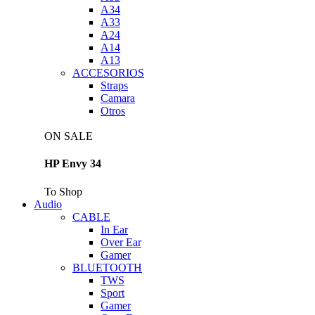
A34
A33
A24
A14
A13
ACCESORIOS
Straps
Camara
Otros
ON SALE
HP Envy 34
To Shop
Audio
CABLE
In Ear
Over Ear
Gamer
BLUETOOTH
TWS
Sport
Gamer