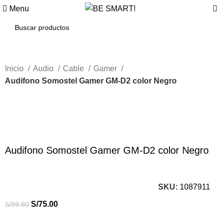
Menu
Inicio
Audio
Cable
Gamer
Audifono Somostel Gamer GM-D2 color Negro
-25%
Click to enlarge
Audifono Somostel Gamer GM-D2 color Negro
SKU:
1087911
S/
75.00
S/
99.90