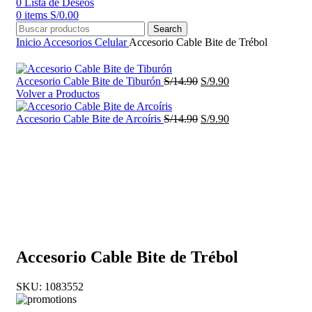
0
Lista de Deseos
0
items
S/
0.00
Search
Inicio
Accesorios
Celular
Accesorio Cable Bite de Trébol
El
El
Accesorio Cable Bite de Tiburón
S/
14.90
S/
9.90
precio
precio
Volver a Productos
original
actual
era:
El
es:
El
Accesorio Cable Bite de Arcoíris
S/
14.90
S/
9.90
S/14.90.
precio
S/9.90.
precio
original
actual
-34%
era:
es:
S/14.90.
S/9.90.
Click to enlarge
Accesorio Cable Bite de Trébol
SKU:
1083552