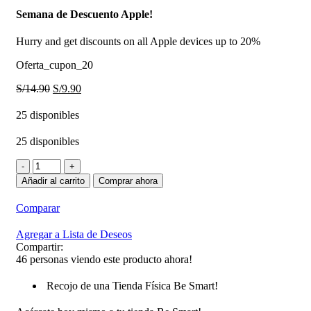
Semana de Descuento Apple!
Hurry and get discounts on all Apple devices up to 20%
Oferta_cupon_20
El
El
S/
14.90
S/
9.90
precio
precio
original
actual
25 disponibles
era:
es:
S/14.90.
S/9.90.
25 disponibles
Accesorio
Cable
Añadir al carrito
Comprar ahora
Bite
de
Comparar
Trébol
cantidad
Agregar a Lista de Deseos
Compartir:
46
personas viendo este producto ahora!
Recojo de una Tienda Física Be Smart!