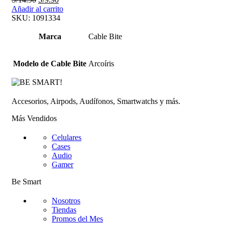
precio
precio
Añadir al carrito
original
actual
SKU:
1091334
era:
es:
S/14.90.
S/9.90.
Marca
Cable Bite
Modelo de Cable Bite
Arcoíris
Accesorios, Airpods, Audífonos, Smartwatchs y más.
Más Vendidos
Celulares
Cases
Audio
Gamer
Be Smart
Nosotros
Tiendas
Promos del Mes