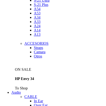
S-21 Ultra
S-21 Plus
A54
A53
A34
A33
A24
A14
A13
ACCESORIOS
Straps
Camara
Otros
ON SALE
HP Envy 34
To Shop
Audio
CABLE
In Ear
Over Ear