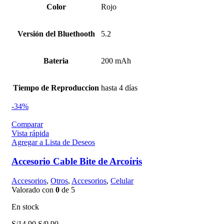
S/149.90.
S/129.90.
Color
Rojo
Versión del Bluethooth
5.2
Bateria
200 mAh
Tiempo de Reproduccion
hasta 4 días
-34%
Comparar
Vista rápida
Agregar a Lista de Deseos
Accesorio Cable Bite de Arcoíris
Accesorios
,
Otros
,
Accesorios
,
Celular
Valorado con
0
de 5
En stock
El
El
S/
14.90
S/
9.90