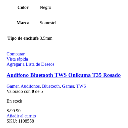
era:
es:
S/99.90.
S/75.00.
Color
Negro
Marca
Somostel
Tipo de enchufe
3,5mm
Comparar
Vista rápida
Agregar a Lista de Deseos
Audífono Bluetooth TWS Onikuma T35 Rosado
Gamer
,
Audifonos
,
Bluetooth
,
Gamer
,
TWS
Valorado con
0
de 5
En stock
S/
99.90
Añadir al carrito
SKU:
1108558