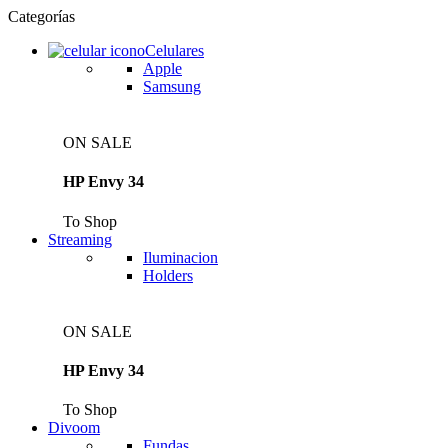
Categorías
Celulares
Apple
Samsung
ON SALE
HP Envy 34
To Shop
Streaming
Iluminacion
Holders
ON SALE
HP Envy 34
To Shop
Divoom
Fundas