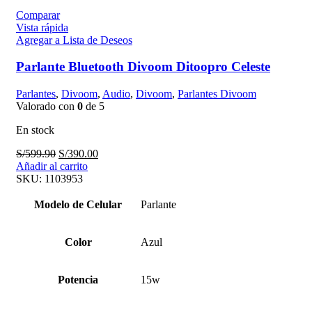
Comparar
Vista rápida
Agregar a Lista de Deseos
Parlante Bluetooth Divoom Ditoopro Celeste
Parlantes
,
Divoom
,
Audio
,
Divoom
,
Parlantes Divoom
Valorado con
0
de 5
En stock
El
El
S/
599.90
S/
390.00
precio
precio
Añadir al carrito
original
actual
SKU:
1103953
era:
es:
S/599.90.
S/390.00.
Modelo de Celular
Parlante
Color
Azul
Potencia
15w