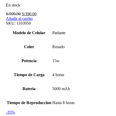
En stock
El
El
S/
599.90
S/
390.00
precio
precio
Añadir al carrito
original
actual
SKU:
1103950
era:
es:
S/599.90.
S/390.00.
Modelo de Celular
Parlante
Color
Rosado
Potencia
15w
Tiempo de Carga
4 horas
Bateria
5000 mAh
Tiempo de Reproduccion
Hasta 8 horas
-35%