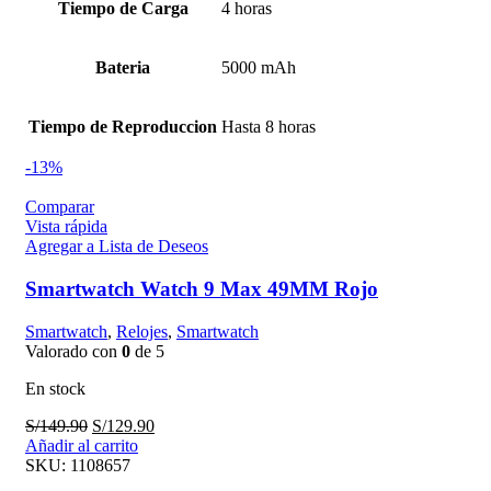
Tiempo de Carga
4 horas
Bateria
5000 mAh
Tiempo de Reproduccion
Hasta 8 horas
-13%
Comparar
Vista rápida
Agregar a Lista de Deseos
Smartwatch Watch 9 Max 49MM Rojo
Smartwatch
,
Relojes
,
Smartwatch
Valorado con
0
de 5
En stock
El
El
S/
149.90
S/
129.90
precio
precio
Añadir al carrito
original
actual
SKU:
1108657
era:
es: