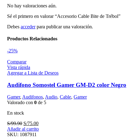
No hay valoraciones aún.
Sé el primero en valorar “Accesorio Cable Bite de Trébol”
Debes
acceder
para publicar una valoración.
Productos Relacionados
-25%
Comparar
Vista rápida
Agregar a Lista de Deseos
Audifono Somostel Gamer GM-D2 color Negro
Gamer
,
Audifonos
,
Audio
,
Cable
,
Gamer
Valorado con
0
de 5
En stock
El
El
S/
99.90
S/
75.00
precio
precio
Añadir al carrito
original
actual
SKU:
1087911