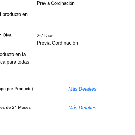
P
revia Cordinación
l producto en
n Olva
2-7 Días
Previa Cordinación
roducto en la
ica para todas
mpo por Producto)
Más Detalles
s es de 24 Meses
Más Detalles