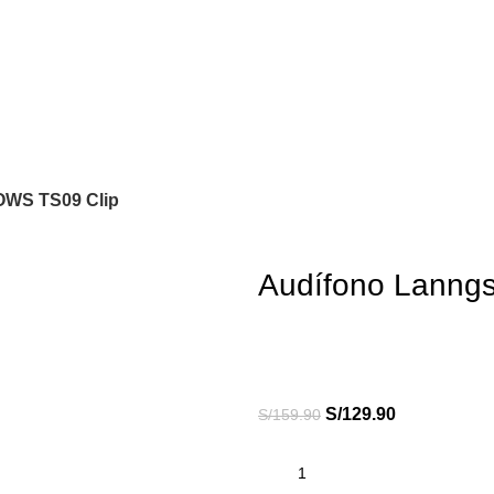
OWS TS09 Clip
Audífono Lanng
S/
129.90
S/
159.90