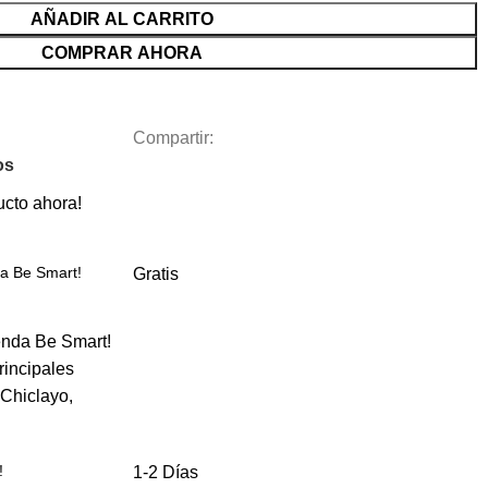
AÑADIR AL CARRITO
COMPRAR AHORA
Compartir:
os
ucto ahora!
ca Be Smart!
Gratis
enda Be Smart!
rincipales
 Chiclayo,
!
1-2 Días