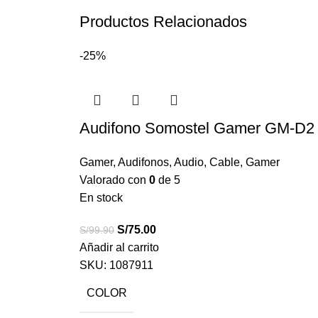
Productos Relacionados
-25%
Audifono Somostel Gamer GM-D2 
Gamer
,
Audifonos
,
Audio
,
Cable
,
Gamer
Valorado con
0
de 5
En stock
S/
75.00
S/
99.90
Añadir al carrito
SKU:
1087911
COLOR