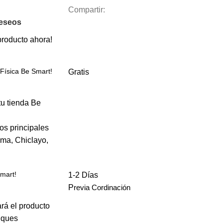
Compartir:
Deseos
producto ahora!
Física Be Smart!
Gratis
u tienda Be
os principales
ima, Chiclayo,
Smart!
1-2 Días
P
revia Cordinación
ará el producto
diques