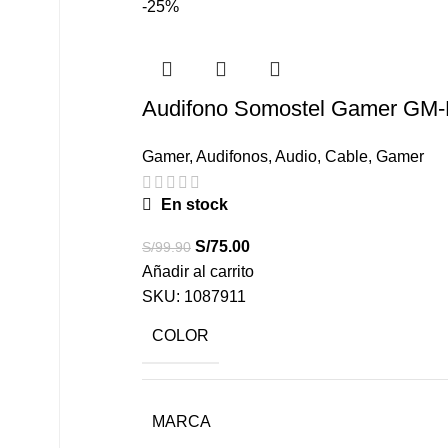
-25%
Audifono Somostel Gamer GM-
Gamer
,
Audifonos
,
Audio
,
Cable
,
Gamer
En stock
S/
75.00
S/
99.90
Añadir al carrito
SKU:
1087911
COLOR
MARCA