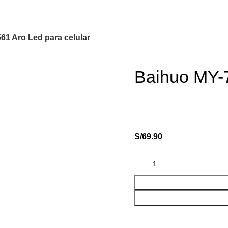
61 Aro Led para celular
Baihuo MY-7
S/
69.90