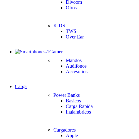
Divoom
Otros
KIDS
TWS
Over Ear
Gamer
Mandos
Audifonos
Accesorios
Carga
Power Banks
Basicos
Carga Rapida
Inalambricos
Cargadores
Apple