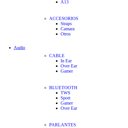
A13
ACCESORIOS
Straps
Camara
Otros
Audio
CABLE
In Ear
Over Ear
Gamer
BLUETOOTH
TWS
Sport
Gamer
Over Ear
PARLANTES