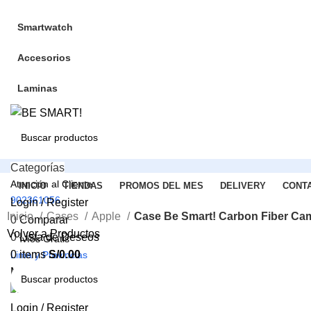
Smartwatch
Accesorios
Laminas
Categorías
Atención al Cliente
INICIO
TIENDAS
PROMOS DEL MES
DELIVERY
CONT
902361056
Login / Register
Inicio
Cases
Apple
Case Be Smart! Carbon Fiber Ca
0
Comparar
Volver a Productos
0
Lista de Deseos
Envíos Gratis
0
items
S/
0.00
Lima y Provincias
-36%
Menu
Click to enlarge
Login / Register