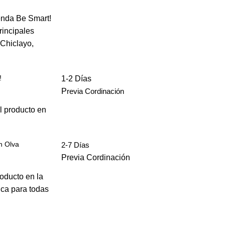
enda Be Smart!
rincipales
 Chiclayo,
!
1-2 Días
P
revia Cordinación
l producto en
n Olva
2-7 Días
Previa Cordinación
roducto en la
ica para todas