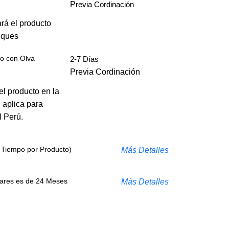
P
revia Cordinación
ará el producto
diques
io con Olva
2-7 Días
Previa Cordinación
el producto en la
 aplica para
l Perú.
l Tiempo por Producto)
Más Detalles
lares es de 24 Meses
Más Detalles