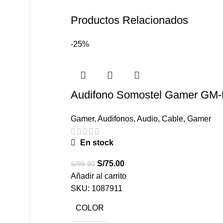
Productos Relacionados
-25%
Audifono Somostel Gamer GM-
Gamer
,
Audifonos
,
Audio
,
Cable
,
Gamer
En stock
S/
75.00
S/
99.90
Añadir al carrito
SKU:
1087911
COLOR