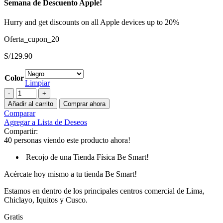
Semana de Descuento Apple!
Hurry and get discounts on all Apple devices up to 20%
Oferta_cupon_20
S/
129.90
Color
Limpiar
Case
Be
Añadir al carrito
Comprar ahora
Smart
Comparar
RUBBER
Agregar a Lista de Deseos
SMOKED
Compartir:
Iphone
40
personas viendo este producto ahora!
16
Pro
Recojo de una Tienda Física Be Smart!
cantidad
Acércate hoy mismo a tu tienda Be Smart!
Estamos en dentro de los principales centros comercial de Lima,
Chiclayo, Iquitos y Cusco.
Gratis