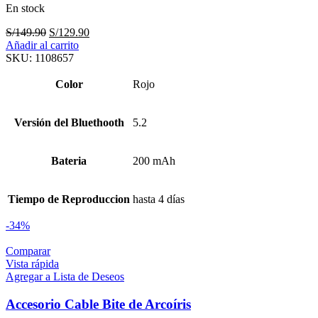
En stock
El
El
S/
149.90
S/
129.90
precio
precio
Añadir al carrito
original
actual
SKU:
1108657
era:
es:
S/149.90.
S/129.90.
Color
Rojo
Versión del Bluethooth
5.2
Bateria
200 mAh
Tiempo de Reproduccion
hasta 4 días
-34%
Comparar
Vista rápida
Agregar a Lista de Deseos
Accesorio Cable Bite de Arcoíris