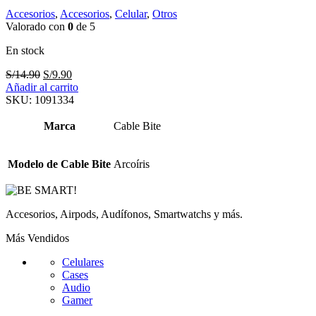
Accesorios
,
Accesorios
,
Celular
,
Otros
Valorado con
0
de 5
En stock
El
El
S/
14.90
S/
9.90
precio
precio
Añadir al carrito
original
actual
SKU:
1091334
era:
es:
S/14.90.
S/9.90.
Marca
Cable Bite
Modelo de Cable Bite
Arcoíris
Accesorios, Airpods, Audífonos, Smartwatchs y más.
Más Vendidos
Celulares
Cases
Audio
Gamer