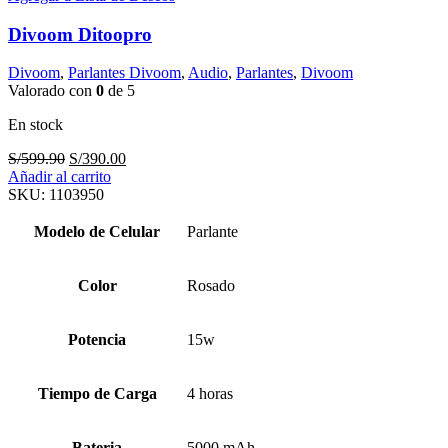
Divoom Ditoopro
Divoom
,
Parlantes Divoom
,
Audio
,
Parlantes
,
Divoom
Valorado con
0
de 5
En stock
El
El
S/
599.90
S/
390.00
precio
precio
Añadir al carrito
original
actual
SKU:
1103950
era:
es:
S/599.90.
S/390.00.
Modelo de Celular
Parlante
Color
Rosado
Potencia
15w
Tiempo de Carga
4 horas
Bateria
5000 mAh