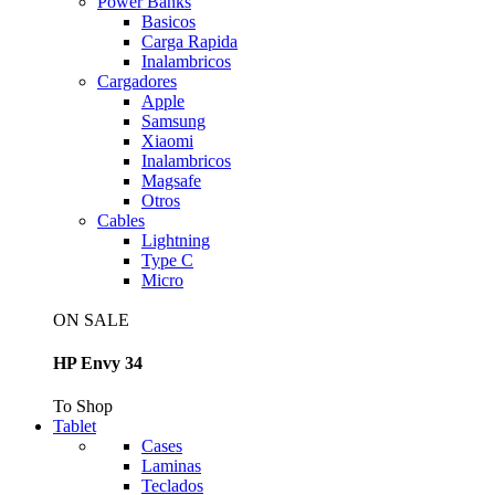
Power Banks
Basicos
Carga Rapida
Inalambricos
Cargadores
Apple
Samsung
Xiaomi
Inalambricos
Magsafe
Otros
Cables
Lightning
Type C
Micro
ON SALE
HP Envy 34
To Shop
Tablet
Cases
Laminas
Teclados