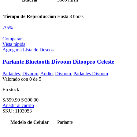
Tiempo de Reproduccion
Hasta 8 horas
-35%
Comparar
Vista rápida
Agregar a Lista de Deseos
Parlante Bluetooth Divoom Ditoopro Celeste
Parlantes
,
Divoom
,
Audio
,
Divoom
,
Parlantes Divoom
Valorado con
0
de 5
En stock
El
El
S/
599.90
S/
390.00
precio
precio
Añadir al carrito
original
actual
SKU:
1103953
era:
es:
S/599.90.
S/390.00.
Modelo de Celular
Parlante