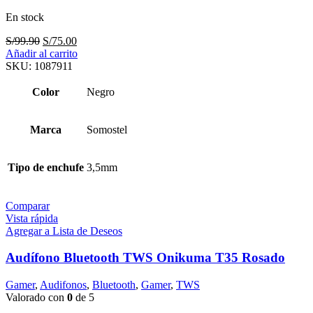
En stock
El
El
S/
99.90
S/
75.00
precio
precio
Añadir al carrito
original
actual
SKU:
1087911
era:
es:
S/99.90.
S/75.00.
Color
Negro
Marca
Somostel
Tipo de enchufe
3,5mm
Comparar
Vista rápida
Agregar a Lista de Deseos
Audífono Bluetooth TWS Onikuma T35 Rosado
Gamer
,
Audifonos
,
Bluetooth
,
Gamer
,
TWS
Valorado con
0
de 5