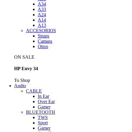
A34
A33
A24
A14
A13
ACCESORIOS
Straps
Camara
Otros
ON SALE
HP Envy 34
To Shop
Audio
CABLE
In Ear
Over Ear
Gamer
BLUETOOTH
TWS
Sport
Gamer