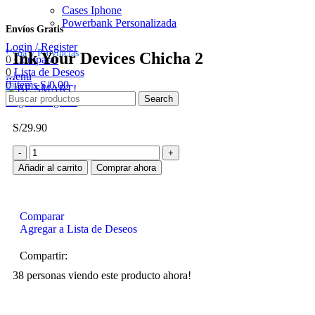
Cases Iphone
Click to enlarge
Powerbank Personalizada
Envíos Gratis
Login / Register
Lima y Provincias
Ink Your Devices Chicha 2
0
Comparar
0
Lista de Deseos
Menu
0
items
S/
0.00
Search
Login / Register
S/
29.90
Añadir al carrito
Comprar ahora
Comparar
Agregar a Lista de Deseos
Compartir:
38
personas viendo este producto ahora!