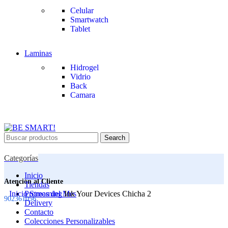
Celular
Smartwatch
Tablet
Laminas
Hidrogel
Vidrio
Back
Camara
Search
Categorías
Inicio
Atención al Cliente
Tiendas
Inicio
Promos del Mes
Streaming
Ink Your Devices Chicha 2
902361056
Delivery
Contacto
Colecciones Personalizables