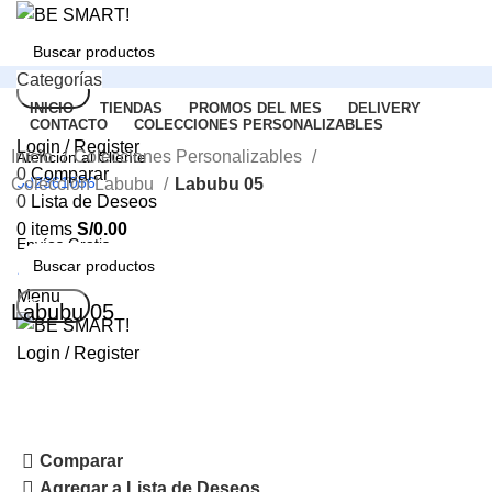
Categorías
Search
INICIO
TIENDAS
PROMOS DEL MES
DELIVERY
CONTACTO
COLECCIONES PERSONALIZABLES
Login / Register
Inicio
Colecciones Personalizables
Atención al Cliente
0
Comparar
902361056
Colección Labubu
Labubu 05
0
Lista de Deseos
0
items
S/
0.00
Envíos Gratis
Click to enlarge
Lima y Provincias
Menu
Search
Labubu 05
Login / Register
Comparar
Agregar a Lista de Deseos