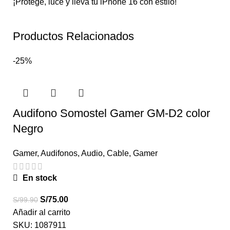
¡Protege, luce y lleva tu iPhone 16 con estilo!
Productos Relacionados
-25%
Audifono Somostel Gamer GM-D2 color
Negro
Gamer
,
Audifonos
,
Audio
,
Cable
,
Gamer
En stock
S/
75.00
S/
99.90
Añadir al carrito
SKU:
1087911