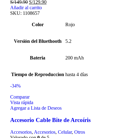
S/
149.90
S/
129.90
Añadir al carrito
SKU:
1108657
Color
Rojo
Versión del Bluethooth
5.2
Bateria
200 mAh
Tiempo de Reproduccion
hasta 4 días
-34%
Comparar
Vista rápida
Agregar a Lista de Deseos
Accesorio Cable Bite de Arcoíris
Accesorios
,
Accesorios
,
Celular
,
Otros
Valorado con
0
de 5