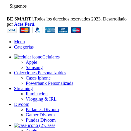
Síguenos
BE SMART!
.Todos los derechos reservados 2023. Desarrollado
por
Aces Perú
.
Menu
Categorias
Celulares
Apple
Samsung
Colecciones Personalizables
Cases Iphone
Powerbank Personalizada
Streaming
Iluminacion
Vlogging & IRL
Divoom
Parlantes Divoom
Gamer Divoom
Fundas Divoom
Cases
Apple