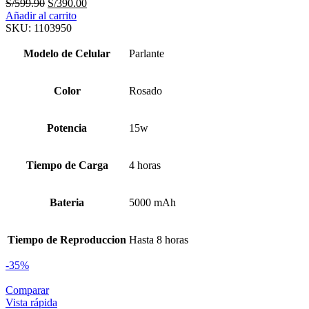
El
El
S/
599.90
S/
390.00
precio
precio
Añadir al carrito
original
actual
SKU:
1103950
era:
es:
S/599.90.
S/390.00.
Modelo de Celular
Parlante
Color
Rosado
Potencia
15w
Tiempo de Carga
4 horas
Bateria
5000 mAh
Tiempo de Reproduccion
Hasta 8 horas
-35%
Comparar
Vista rápida