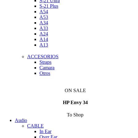
S-21 Ultra
S-21 Plus
A54
A53
A34
A33
A24
A14
A13
ACCESORIOS
Straps
Camara
Otros
ON SALE
HP Envy 34
To Shop
Audio
CABLE
In Ear
Over Ear