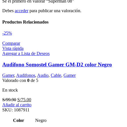
Sé el primero en valorar “Superman 08”
Debes
acceder
para publicar una valoración.
Productos Relacionados
-25%
Comparar
Vista rápida
Agregar a Lista de Deseos
Audifono Somostel Gamer GM-D2 color Negro
Gamer
,
Audifonos
,
Audio
,
Cable
,
Gamer
Valorado con
0
de 5
En stock
El
El
S/
99.90
S/
75.00
precio
precio
Añadir al carrito
original
actual
SKU:
1087911
era:
es:
S/99.90.
S/75.00.
Color
Negro