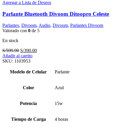
Agregar a Lista de Deseos
Parlante Bluetooth Divoom Ditoopro Celeste
Parlantes
,
Divoom
,
Audio
,
Divoom
,
Parlantes Divoom
Valorado con
0
de 5
En stock
El
El
S/
599.90
S/
390.00
precio
precio
Añadir al carrito
original
actual
SKU:
1103953
era:
es:
S/599.90.
S/390.00.
Modelo de Celular
Parlante
Color
Azul
Potencia
15w
Tiempo de Carga
4 horas