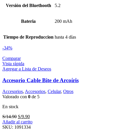
Versión del Bluethooth
5.2
Bateria
200 mAh
Tiempo de Reproduccion
hasta 4 días
-34%
Comparar
Vista rápida
Agregar a Lista de Deseos
Accesorio Cable Bite de Arcoíris
Accesorios
,
Accesorios
,
Celular
,
Otros
Valorado con
0
de 5
En stock
El
El
S/
14.90
S/
9.90
precio
precio
Añadir al carrito
original
actual
SKU:
1091334