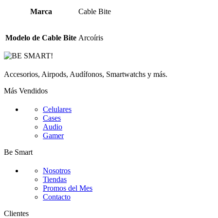
era:
es:
S/14.90.
S/9.90.
Marca
Cable Bite
Modelo de Cable Bite
Arcoíris
Accesorios, Airpods, Audífonos, Smartwatchs y más.
Más Vendidos
Celulares
Cases
Audio
Gamer
Be Smart
Nosotros
Tiendas
Promos del Mes
Contacto
Clientes