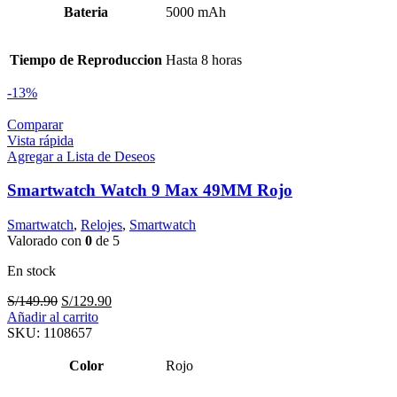
Bateria
5000 mAh
Tiempo de Reproduccion
Hasta 8 horas
-13%
Comparar
Vista rápida
Agregar a Lista de Deseos
Smartwatch Watch 9 Max 49MM Rojo
Smartwatch
,
Relojes
,
Smartwatch
Valorado con
0
de 5
En stock
El
El
S/
149.90
S/
129.90
precio
precio
Añadir al carrito
original
actual
SKU:
1108657
era:
es:
S/149.90.
S/129.90.
Color
Rojo