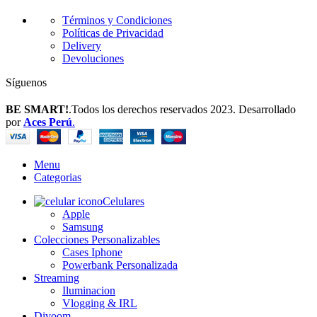
Términos y Condiciones
Políticas de Privacidad
Delivery
Devoluciones
Síguenos
BE SMART!
.Todos los derechos reservados 2023. Desarrollado
por
Aces Perú
.
Menu
Categorias
Celulares
Apple
Samsung
Colecciones Personalizables
Cases Iphone
Powerbank Personalizada
Streaming
Iluminacion
Vlogging & IRL
Divoom