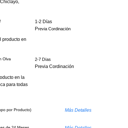
 Chiclayo,
!
1-2 Días
P
revia Cordinación
l producto en
n Olva
2-7 Días
Previa Cordinación
roducto en la
ica para todas
mpo por Producto)
Más Detalles
s es de 24 Meses
Más Detalles