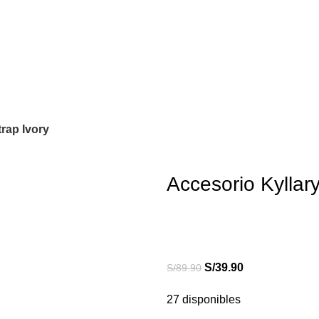
trap Ivory
Accesorio Kyllary
S/
39.90
S/
89.90
27 disponibles