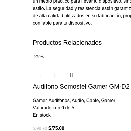
un medio práctico para llevar tu dispositivo, si
estilo. La seguridad y resistencia están garanti
de alta calidad utilizados en su fabricación, p
confiable para tu dispositivo.
Productos Relacionados
-25%
Audifono Somostel Gamer GM-D2 
Gamer
,
Audifonos
,
Audio
,
Cable
,
Gamer
Valorado con
0
de 5
En stock
S/
75.00
S/
99.90